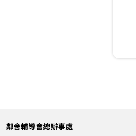
鄰舍輔導會總辦事處