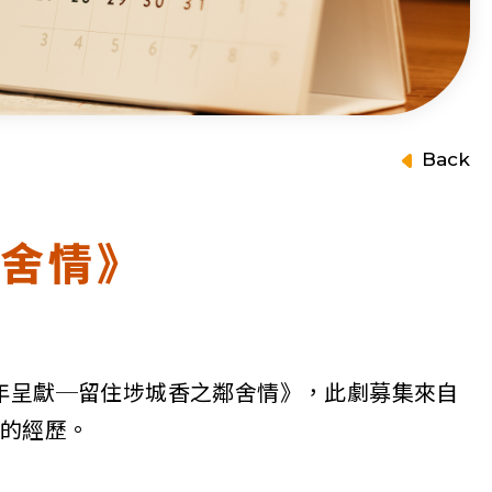
Back
鄰舍情》
5 周年呈獻─留住埗城香之鄰舍情》，此劇募集來自
的經歷。​