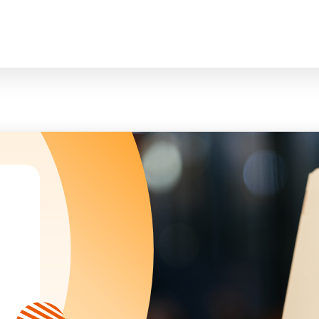
臉
President and Vice-Presidents
曲/編曲：郭蓋
Family and Child Welfare Service
Executive Committee
Children & Youth Service
mittees/ School Management Committee (Kinde
Elderly Service
Corporate Governance
Rehabilitation Service
Home
Logo
Community Development
Anthem
Mainland Service
About Us
Tenders
Education Service
Health Care Services
Our Services
​Social Enterprise
Our Partners
Donation Methods
Press Releases and Media Coverage
Support Us
Become A Volunteer
Annual Report
Newsletter and Publications