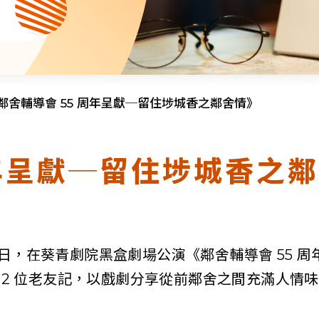
Resource Centre
Financial Reports
Events
Latest News
Event Registration
Join Us
鄰舍輔導會 55 周年呈獻─留住埗城香之鄰舍情》
Contact Us
周年呈獻─留住埗城香之
同為世界添笑臉
 10 日，在葵青劇院黑盒劇場公演《鄰舍輔導會 5
22 位老友記，以戲劇分享從前鄰舍之間充滿人情味
曲/編曲：郭蓋愆 監製：譚子舜