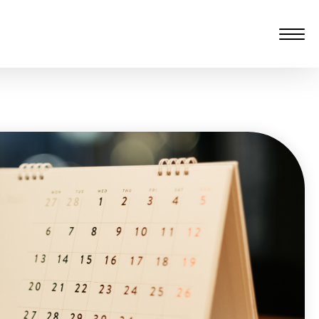
愆 監製：譚子舜
rgarten)