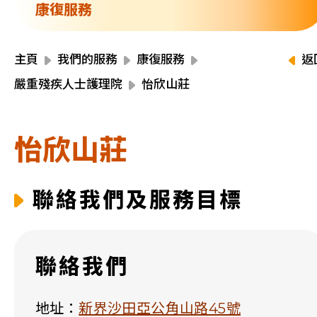
資源中心
康復服務
財務報告
活動焦點
最新動向
主頁
我們的服務
康復服務
返
活動報名
嚴重殘疾人士護理院
怡欣山莊
加入我們
怡欣山莊
聯絡我們
聯絡我們及服務目標
同為世界添笑臉
聯絡我們
曲/編曲：郭蓋愆 監製：譚子舜
地址：
新界沙田亞公角山路45號