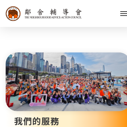
會長、副會長
家庭及兒童福利服務
執行委員會及總幹事
青少年服務
附屬委員會及幼兒園校董會
安老服務
機構管治
康復服務
主頁
標誌
社區發展服務
會歌
內地服務
關於我們
招標項目
教育服務
醫療衞生服務
我們的服務
社會企業
我們的夥伴
捐款方法
新聞稿及媒體報導
支持我們
加入義工
年報
我們的服務
會訊及刊物