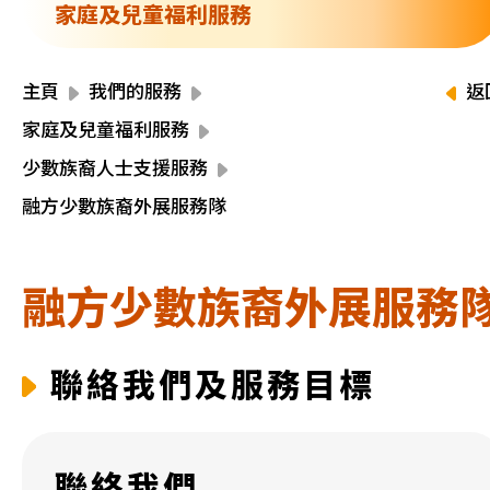
資源中心
家庭及兒童福利服務
財務報告
活動焦點
最新動向
主頁
我們的服務
返
活動報名
家庭及兒童福利服務
加入我們
少數族裔人士支援服務
融方少數族裔外展服務隊
聯絡我們
融方少數族裔外展服務
同為世界添笑臉
聯絡我們及服務目標
曲/編曲：郭蓋愆 監製：譚子舜
聯絡我們