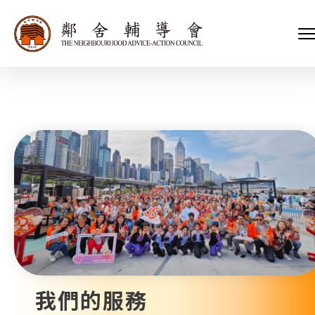
會長、副會長
家庭及兒童福利服務
執行委員會及總幹事
青少年服務
附屬委員會及幼兒園校董會
安老服務
機構管治
康復服務
主頁
標誌
社區發展服務
會歌
內地服務
關於我們
招標項目
教育服務
醫療衞生服務
我們的服務
社會企業
我們的夥伴
捐款方法
新聞稿及媒體報導
支持我們
加入義工
年報
我們的服務
會訊及刊物