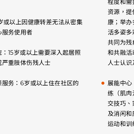
程度和需
资源，提
0岁或以上因健康转差无法从密集
康；举办
心服务使用者
活多姿多
共同为残
：15岁或以上需要深入起居照
和共融活
或严重肢体伤残人士
人士认识
顾服务：6岁或以上住在社区的
展能中心
练（肌肉
交技巧、
及消闲和
运动和训