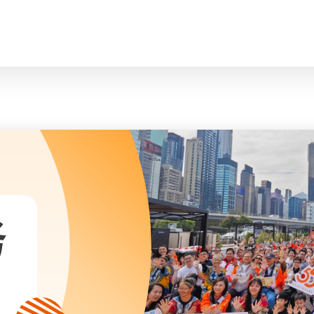
脸
会长、副会长
曲/编曲：郭盖
家庭及儿童福利服务
执行委员会及总幹事
青少年服务
附属委员会及幼儿园校董会
安老服务
机构管治
康復服务
主页
标志
社区发展服务
会歌
内地服务
关于我们
招标项目
教育服务
医疗衞生服务
我们的服务
社会企业
务
我们的伙伴
捐款方法
新闻稿及媒体报导
支持我们
加入义工
年报
会讯及刊物