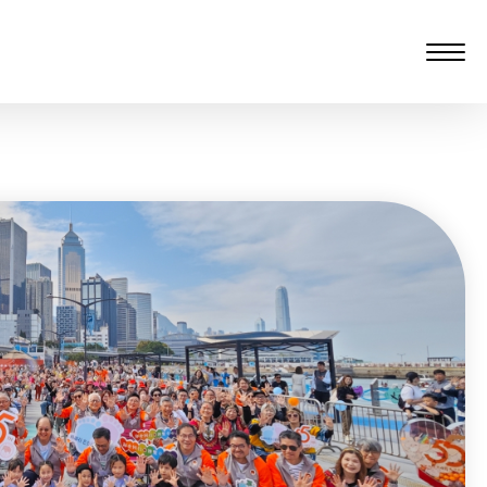
愆 监制：谭子舜