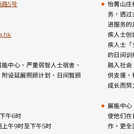
路5号
怡菁山庄
务，透过
进服务的
g.hk
疾人士创
疾人士「
的日间训
展能中心、严重弱智人士宿舍、
融入社会
，附设延展照顾计划、日间暂顾
供支援，
）
成长而努
展能中心
下午6时
使他们在
上午9时至下午5时
作，更全