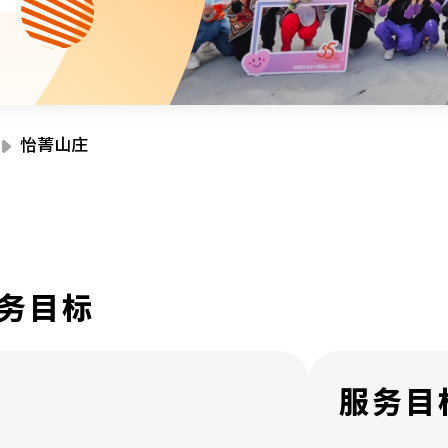
资源中心
财务报告
活动焦点
最新动向
活动报名
加入我们
怡菁山庄
联络我们
务目标
同为世界添笑脸
服务目
曲/编曲：郭盖愆 监制：谭子舜