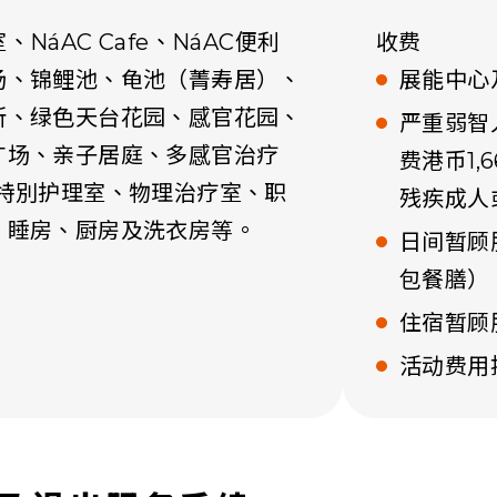
NáAC Cafe、NáAC便利
收费
场、锦鲤池、龟池（菁寿居）、
展能中心
所、绿色天台花园、感官花园、
严重弱智
广场、亲子居庭、多感官治疗
费港币1,
、特別护理室、物理治疗室、职
残疾成人
、睡房、厨房及洗衣房等。
日间暂顾
包餐膳）
住宿暂顾
活动费用